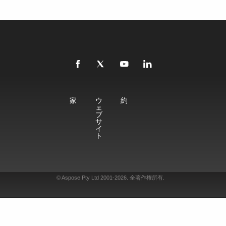
家
ウ
約
ェ
ブ
サ
イ
ト
© Aspose Pty Ltd 2001-2026. 全著作権所有.